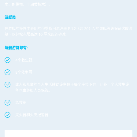
木、胡桃根、非洲黄檀木）。
游艇类
在游艇的特性中表明的俄罗斯河流注册 P 1.2（冰 20）A 的游艇等级保证这艘游
艇可以轻松克服高达 10 厘米厚的碎冰。
每艘游艇都有:
4个救生筏
8个救生圈
成人和儿童的个人生活辅助设备位于每个座位下方，此外，个人救生设
备也由游艇人员保管。
急救箱
灭火器和火灾报警器