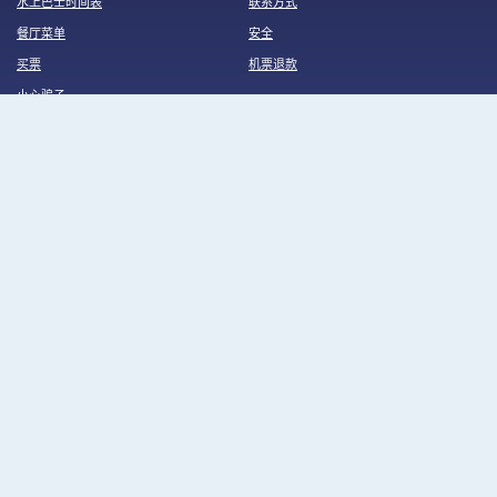
水上巴士时间表
联系方式
餐厅菜单
安全
买票
机票退款
小心骗子
Erwin.Reka
我们在社交网络
+7 (495) 228-55-55
info@radisson-cruise.ru
© 2026, “雷迪森皇家” 船队
隐私策略