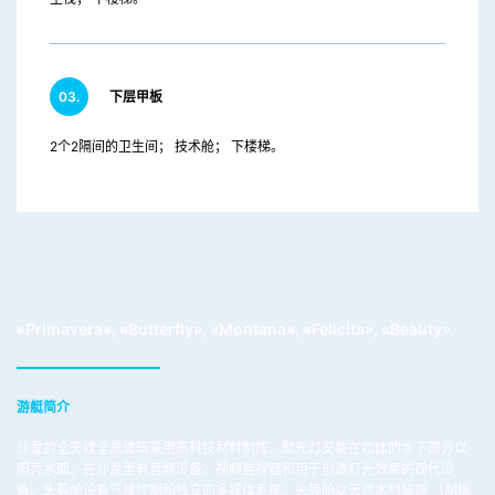
03.
下层甲板
2个2隔间的卫生间； 技术舱； 下楼梯。
«Primavera», «Butterfly», «Montana», «Felicita», «Beauty»
游艇简介
沙龙的全天候全景玻璃采用高科技材料制成。聚光灯安装在船体的水下部分以
照亮水面。在沙龙里有音频设备、视频监视器和用于创造灯光效果的现代设
备。头等舱设有气候控制和独立的多媒体系统。头等舱以天然木材装饰 （胡桃