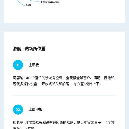
游艇上的场所位置
01.
主甲板
可容纳 140 个座位的沙龙有空调、全天候全景窗户、酒吧、舞池和
现代多媒体设备； 开放式船头和船尾； 存衣室; 楼梯上下。
02.
上层甲板
船长室; 开放式船头和设有遮阳篷的船尾，夏天能安装桌子； 4个救
生筏； 下楼梯。