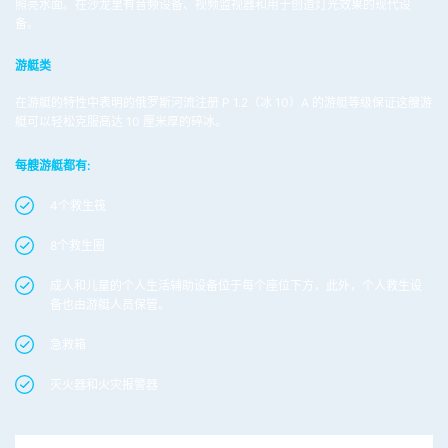
照亮水面。在沙龙里有音频设备、视频监视器和用于创造灯光效果的现代设
备。
游艇类
在游艇的特性中表明的俄罗斯河流注册 P 1.2（冰 10）A 的游艇等级保证这艘游
艇可以轻松克服高达 10 厘米厚的碎冰。
每艘游艇都有:
4个救生筏
8个救生圈
成人和儿童的个人生活辅助设备位于每个座位下方，此外，个人救生设
备也由游艇人员保管。
急救箱
灭火器和火灾报警器